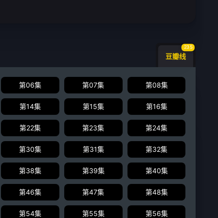
235
豆瓣线
第06集
第07集
第08集
第14集
第15集
第16集
第22集
第23集
第24集
第30集
第31集
第32集
第38集
第39集
第40集
第46集
第47集
第48集
第54集
第55集
第56集