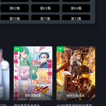
第62集
第63集
第64集
第70集
第71集
第72集
第78集
第79集
第80集
第86集
第87集
第88集
4.0
7.0
第94集
第95集
第96集
第102集
第103集
第104集
第110集
第111集
第112集
第118集
第119集
第120集
第126集
第127集
第128集
更新至第6集
更新至第06集
第134集
第135集
第136集
斗罗大陆2：绝世唐门2023
描绘直至生命尽头
从0位居民开始的边境领主大人