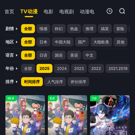
首页
TV动漫
电影
电视剧
动漫电影
短剧
今日
我的观影记录
剧情
全部
情感
科幻
热血
推理
搞笑
冒险
地区
全部
日本
中国大陆
国产
大陆欧美
其他
语言
全部
日语
国语
英语
中文
年份
全部
2025
2024
2023
2022
2021.2019
暂无观看影片的记录
排序
时间排序
人气排序
评分排序
10.0
5.0
7.0