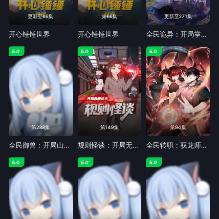
更新至66集
第66集
更新至271集
开心锤锤世界
开心锤锤世界​
全民诡异：开局掌握零元购·动态漫画
5.0
5.0
5.0
第288集
第149集
第94集
全民御兽：开局山海经，我横扫全球 动态漫画
规则怪谈：开局无限诡币
全民转职：驭龙师是最弱职业 动态漫画
5.0
5.0
5.0