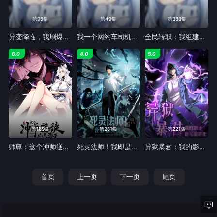
第95集
第49集
第388集
异变降临，我刷爆了全球副本！动态漫画
我一个网约车司机有点钱怎么了？
全民转职：我组建了BOSS军团 动态漫画
6.0
4.0
5.0
第189集
第281集
第221集
师尊：这个冲师逆徒才不是圣子 动态漫画
死灵法师！我即是天灾 动态漫画
异狱暴君：我的影子能无限进化
首页
上一页
下一页
尾页