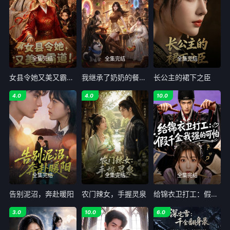
全集完结
全集完结
全集完结
女县令她又美又霸道！
我继承了奶奶的餐厅，来的全是异世界大佬
长公主的裙下之臣
4.0
4.0
10.0
全集完结
全集完结
全集完结
告别泥沼，奔赴暖阳
农门辣女，手握灵泉
给锦衣卫打工：假千金我强的可怕
3.0
10.0
6.0