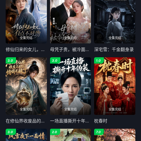
全集完结
全集完结
全集完结
修仙归来的女儿，有点不对劲
母凭子贵，被冷面总裁宠上天
深宅雪：千金翻身录
3.0
3.0
1.0
全集完结
全集完结
全集完结
在修仙界收废品的我，悄悄无敌了
一场直播撕开十年伪装
枕春时
3.0
2.0
7.0