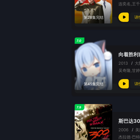
连奕名,王千
详
第28集完结
7.0
向着胜利
2013
/
大
详
第45集完结
7.9
斯巴达3
2006
/