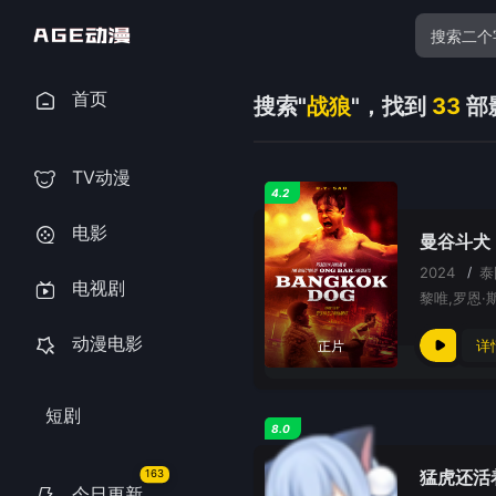
首页
搜索"
战狼
"，找到
33
部
TV动漫
4.2
电影
曼谷斗犬
2024
/
电视剧
黎唯,罗恩·斯穆
动漫电影
详
正片
短剧
8.0
猛虎还活
163
今日更新