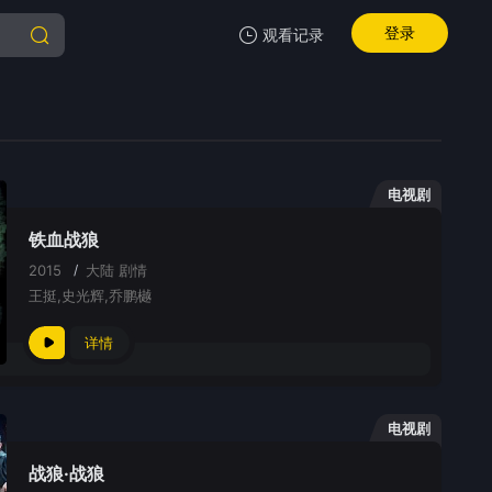
登录
观看记录
我的观影记录
电视剧
铁血战狼
暂无观看影片的记录
2015
/
大陆
剧情
王挺,史光辉,乔鹏樾
详情
电视剧
战狼·战狼