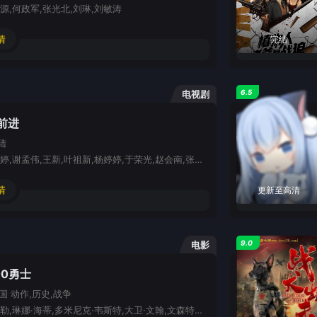
源,何政军,张光北,刘琳,刘敏涛
情
完结
6.5
电视剧
前进
陆
吴奇隆,甘婷婷,谢孟伟,王新,叶祖新,杨婷婷,于荣光,赵会南,张少华
情
更新至高清
9.0
电影
00勇士
美国
动作,历史,战争
杰拉德·巴特勒,琳娜·海蒂,多米尼克·韦斯特,大卫·文翰,文森特·里根,迈克尔·法斯宾德,汤姆·威斯多姆,安德鲁·普利文,安德鲁·蒂曼,罗德里戈·桑托罗,凯利·克雷格,泰勒·内策尔,提姆·康纳利,玛丽·朱莉叶·里夫斯特,彼得·门萨,亚瑟·霍尔顿,丹尼斯·圣约翰,尼尔·纳皮尔,戴兰·史密斯,毛里齐奥·泰拉扎诺,夸西·宋桂,安德鲁·舍夫,罗宾·威尔科克,蒂龙·本斯金,罗伯特·梅耶,帕特里克·萨邦圭,加里·A·赫克,达伦·萨赫拉维,马克·托蒂尔,阿格涅丝卡·乌诺洛斯卡,Giovani Cimmino,Steph