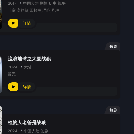
2017
/
中国大陆
剧情,历史,战争
叶童,高钧贤,田牧宸,冯静,丹琳
详情
短剧
流浪地球之大夏战狼
2024
/
大陆
暂无
详情
短剧
植物人老爸是战狼
2024
/
中国大陆
短剧