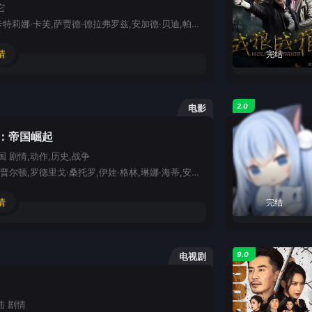
它
萨尔曼·汗,卡特莉娜·卡芙,萨贾德·德拉弗罗兹,安加德·贝迪,帕莱什·拉瓦尔,帕雷什·帕胡加,库玛·米什拉,加维·查哈尔,丹尼什·巴特,阿努普瑞雅·戈恩卡,吉里什·卡纳德,阿南特·维哈特·夏尔马,妮哈·辛吉,扎卡里·柯芬
情
完结
2.0
电影
士：帝国崛起
国
剧情,动作,历史,战争
沙利文·斯特普尔顿,罗德里戈·桑托罗,伊娃·格林,琳娜·海蒂,安德鲁·蒂曼,安德鲁·普利文
情
完结
9.0
电视剧
陆
剧情