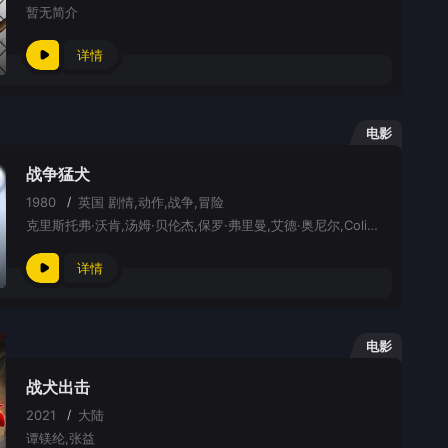
暂无简介
详情
电影
战争猛犬
1980
/
英国
剧情,动作,战争,冒险
克里斯托弗·沃肯,汤姆·贝伦杰,保罗·弗里曼,艾德·奥尼尔,Colin Blakely,JoBeth Williams,Winston Ntshona,Pedro Armendáriz Jr.,Shane Rimmer,Terence Rigby,George Harris,Jean-Pierre Kalfon,Christopher Malcolm,André Penvern,Jean-Fran?ois Stévenin
详情
电影
战犬出击
2021
/
大陆
谭镁纶,张益