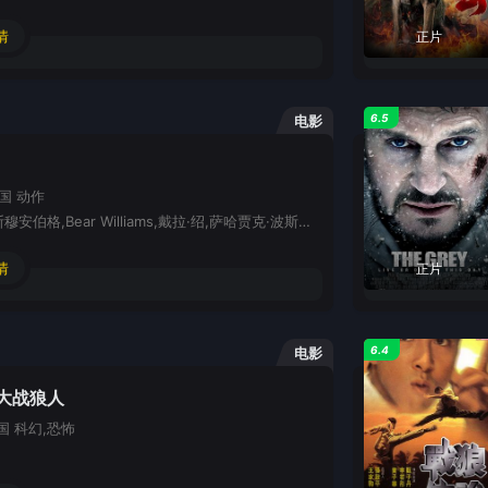
情
正片
6.5
电影
泰国
动作
黎唯,罗恩·斯穆安伯格,Bear Williams,戴拉·绍,萨哈贾克·波斯安吉特,Jaroslav Shvets
情
正片
6.4
电影
大战狼人
国
科幻,恐怖
西