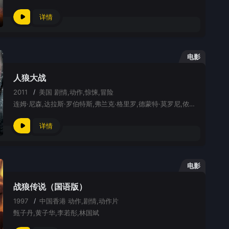
详情
电影
人狼大战
2011
/
美国
剧情,动作,惊悚,冒险
连姆·尼森,达拉斯·罗伯特斯,弗兰克·格里罗,德蒙特·莫罗尼,侬索·阿诺斯,乔·安德森,本布雷,詹姆斯·戴尔
详情
电影
战狼传说（国语版）
1997
/
中国香港
动作,剧情,动作片
甄子丹,黄子华,李若彤,林国斌