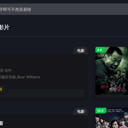
影片
4.6
电影
泰国
动作
安伯格,Bear Williams
情
完结
10.0
电影
着