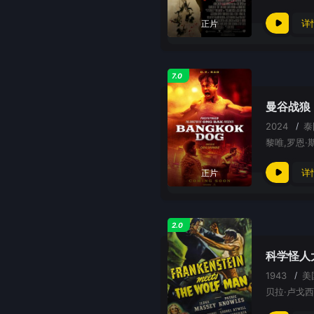
详
正片
7.0
曼谷战狼
2024
/
详
正片
2.0
科学怪人
1943
/
美
贝拉·卢戈