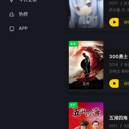
2017
/
其
热榜
详
正片
APP
6.4
300勇
2014
/
美
详
正片
7.7
五湖四海
2011
/
大