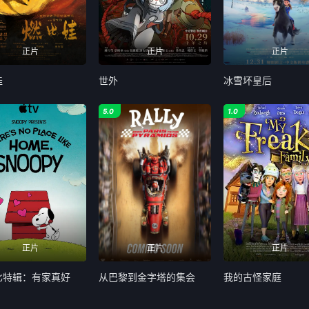
正片
正片
正片
娃
世外
冰雪坏皇后
5.0
1.0
正片
正片
正片
比特辑：有家真好
从巴黎到金字塔的集会
我的古怪家庭