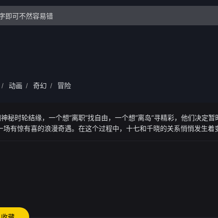
动画
奇幻
冒险
/
/
/
神秘时轮结缘，一个想“离职”找自由，一个想“离岛”寻精彩，他们决定暂
了一场有惊有喜的浪漫奇遇。在这个过程中，十七和千晓的关系悄悄发生着
颗心在不经意间靠近的同时，殊不知时轮背后的秘密，也在悄然影响着两人
收藏