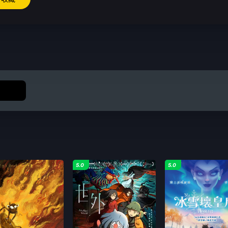
5.0
5.0