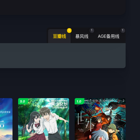
1
1
1
豆瓣线
暴风线
AGE备用线
5.0
1.0