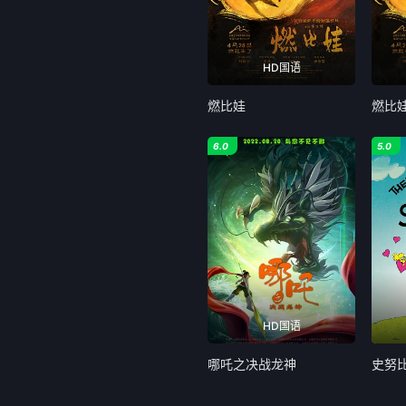
HD国语
燃比娃
燃比
6.0
5.0
HD国语
哪吒之决战龙神
史努