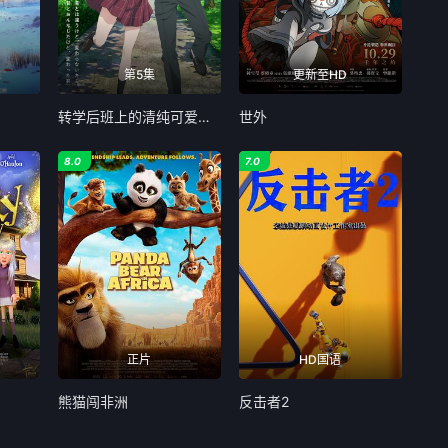
第5集
更新至HD
转学后班上的清纯可爱美少女竟是小时候玩在一起的哥儿们
世外
8.0
7.0
正片
HD国语
熊猫闯非洲
反击者2