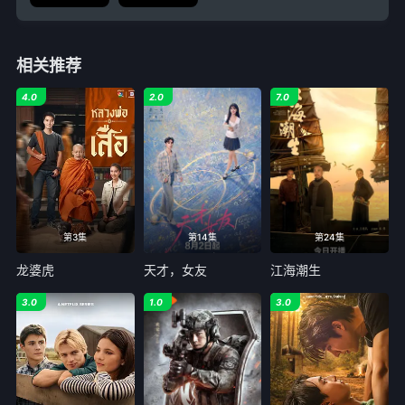
相关推荐
4.0
2.0
7.0
第3集
第14集
第24集
龙婆虎
天才，女友
江海潮生
3.0
1.0
3.0