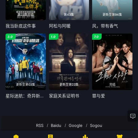
第23集完结
第43集
更新至第94集
我当卧底这件事
阿松与阿暖
风，带有香气
3.0
1.0
7.0
更新至第03集
更新至第23集
完结
星际迷航：奇异新世界 第四季
家庭关系证明书
罪与爱
RSS
Baidu
Google
Sogou
AGE动漫－专注动漫的门户网站AGE动漫所有内容均来自互联网分享站点所提供