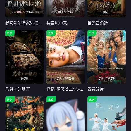
第10集完结
第36集完结
第7集
我与沃尔特家男孩的生活 第三季
兵自风中来
当光芒消逝
2.0
2.0
1.0
第6集
更新至第05集
更新至第2集
马背上的银行
怪奇-伊藤润二令人彻夜难眠的奇异故事
青春碎片
5.0
3.0
5.0