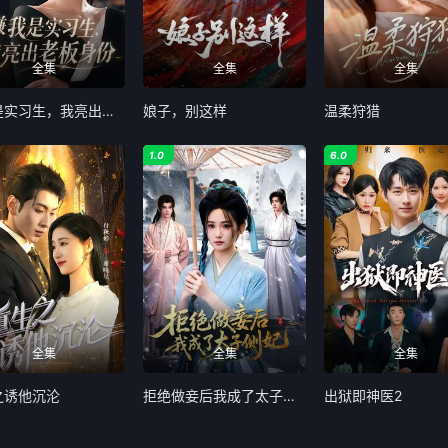
全集
全集
全集
嫌我是实习生，我亮出老板身份
娘子，别这样
温柔狩猎
1.0
6.0
全集
全集
全集
之诱他沉沦
拒绝做妾后我成了太子侧妃
出狱即神医2