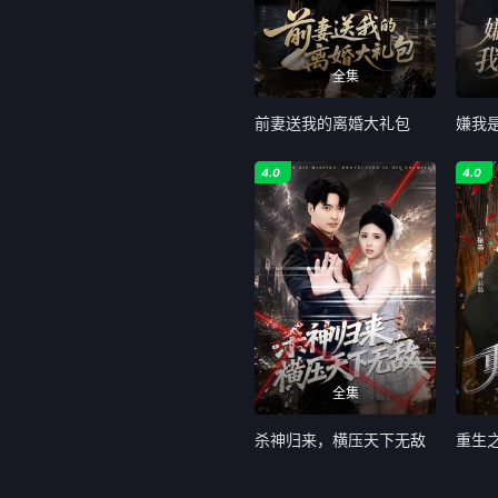
全集
前妻送我的离婚大礼包
4.0
4.0
全集
杀神归来，横压天下无敌
重生