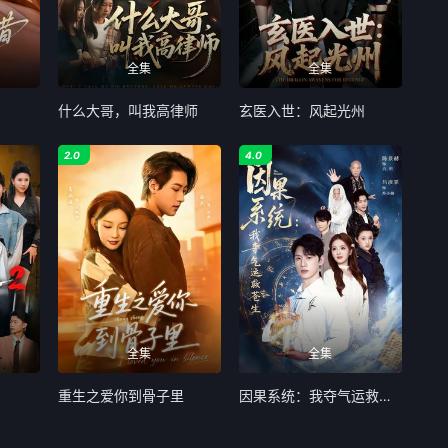
全集
全集
什么大哥，叫我高律师
玄医入世：风起光州
2.0
4.0
全集
全集
重生之爱你到骨子里
因果系统：我夺气运救苍生