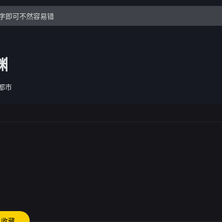
渊
都市
收藏