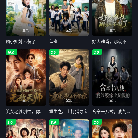
全集
全集
全集
顾小姐她不装了
差班
好人难当，那就不当了
10.0
2.0
2.0
全集
全集
全集
美女老婆别怕，你老公是无敌天师
重生之赶山打猎寻宝
含辛十八载，我的婆家全是假的
3.0
8.0
7.0