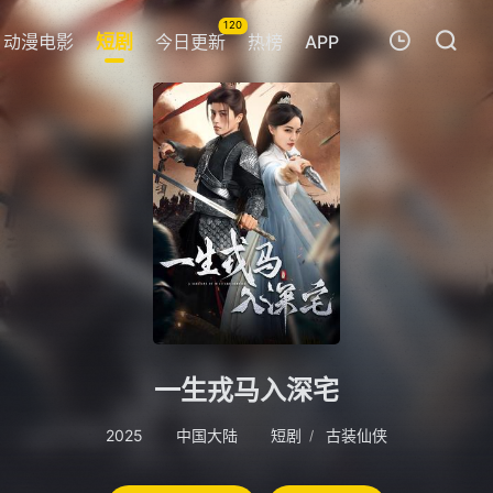
120
动漫电影
短剧
今日更新
热榜
APP
我的观影记录
暂无观看影片的记录
一生戎马入深宅
2025
中国大陆
短剧
古装仙侠
/