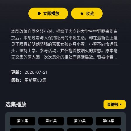
立即播放
收藏
本剧改编自同名轻小说，描绘了内向的大学生空野驱来到东
京后，本想过着与人保持距离的平淡生活，却在迎新会上遇
见了眼盲却明朗坚强的富家女孩冬月小春。小春不向命运低
头，坚持上学、参与活动，并怀抱着放烟火的梦想。原本毫
无交集的两人因一次次意外的相处而逐渐靠近。驱被小春的
笑容与勇气打动，从被动逃避的人，变成愿意为她努力的
人。他陪她追逐烟火的梦想，也在过程中找回自我。尽管小
更新：
2026-07-21
春看不见世界，但他们互相扶持、互相改变的爱情，照亮了
集数：
更新至03集
彼此的未来。
选集播放
豆瓣线
第01集
第02集
第03集
第04集