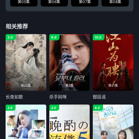
第05集
第06集
第07集
第08集
相关推荐
3.0
6.0
10.0
第22集
第3集
第21集
长夜如歌
杀手妈咪
御廷谣
2.0
2.0
6.0