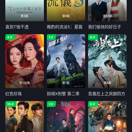
第5集
第6集
第93集
直到T恤干透
晚酌的流派5：夏篇
我们愉快的好日子
4.0
1.0
9.0
第102集
第1集
第8集
红色珍珠
财阀X刑警 第二季
吾凰在上之凤御四方
10.0
7.0
6.0