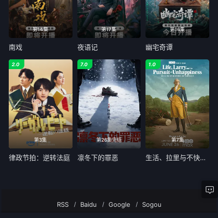
第14集
第17集
第16集
南戏
夜语记
幽宅奇谭
2.0
7.0
1.0
第3集
第26集完结
第7集
律政节拍：逆转法庭
凛冬下的罪恶
生活、拉里与不快乐的追求：一部美国史
RSS
Baidu
Google
Sogou
AGE动漫－专注动漫的门户网站AGE动漫所有内容均来自互联网分享站点所提供