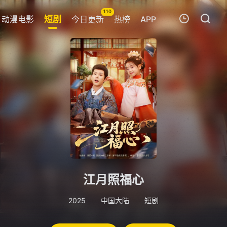
110
动漫电影
短剧
今日更新
热榜
APP
我的观影记录
暂无观看影片的记录
江月照福心
2025
中国大陆
短剧