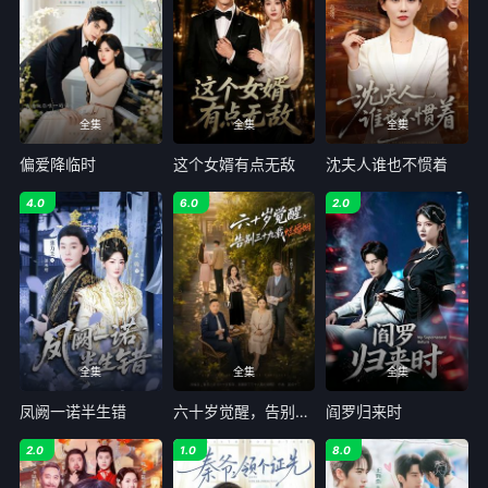
全集
全集
全集
偏爱降临时
这个女婿有点无敌
沈夫人谁也不惯着
4.0
6.0
2.0
全集
全集
全集
凤阙一诺半生错
六十岁觉醒，告别三十九载烂婚姻
阎罗归来时
2.0
1.0
8.0