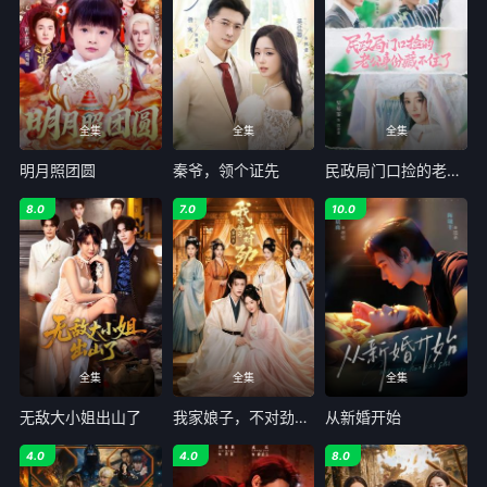
全集
全集
全集
明月照团圆
秦爷，领个证先
民政局门口捡的老公身份藏不住了
8.0
7.0
10.0
全集
全集
全集
无敌大小姐出山了
我家娘子，不对劲第四季
从新婚开始
4.0
4.0
8.0