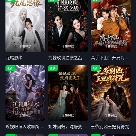
全集完结
全集完结
全集完结
九尾恩缘
荆棘玫瑰逆袭之战
高手下山：开局对决战神赘婿
5.0
5.0
7.0
全集完结
全集完结
全集完结
近视眼误入收容所：九尾对我垂涎欲滴
姐妹回归，沈府变天了
王爷别凶王妃有符咒