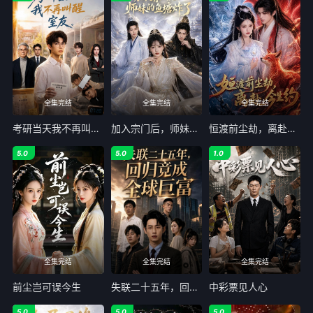
全集完结
全集完结
全集完结
考研当天我不再叫醒室友
加入宗门后，师妹的鱼塘炸了
恒渡前尘劫，离赴今生约
5.0
5.0
1.0
全集完结
全集完结
全集完结
前尘岂可误今生
失联二十五年，回归竟成全球巨富
中彩票见人心
5.0
5.0
5.0