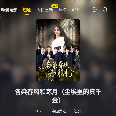
327
动漫电影
短剧
今日更新
热榜
APP
我的观影记录
暂无观看影片的记录
各染春风和寒月（尘埃里的真千
金）
2025
中国大陆
短剧