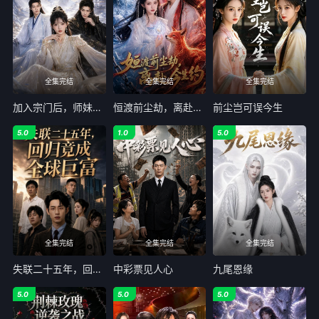
全集完结
全集完结
全集完结
加入宗门后，师妹的鱼塘炸了
恒渡前尘劫，离赴今生约
前尘岂可误今生
5.0
1.0
5.0
全集完结
全集完结
全集完结
失联二十五年，回归竟成全球巨富
中彩票见人心
九尾恩缘
5.0
5.0
5.0