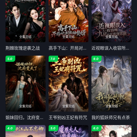
全集完结
全集完结
全集完结
荆棘玫瑰逆袭之战
高手下山：开局对决战神赘婿
近视眼误入收容所：九尾对我垂涎欲滴
5.0
7.0
9.0
全集完结
全集完结
全集完结
姐妹回归，沈府变天了
王爷别凶王妃有符咒
我的狐妖师兄有点茶
4.0
5.0
6.0