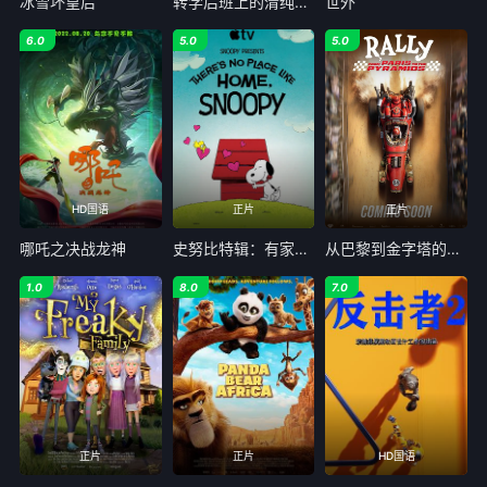
冰雪坏皇后
转学后班上的清纯可爱美少女竟是小时候玩在一起的哥儿们
世外
6.0
5.0
5.0
HD国语
正片
正片
哪吒之决战龙神
史努比特辑：有家真好
从巴黎到金字塔的集会
1.0
8.0
7.0
正片
正片
HD国语