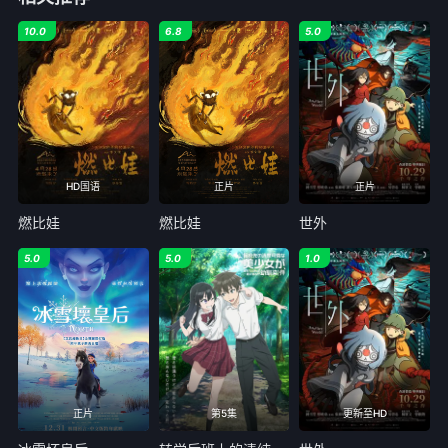
10.0
6.8
5.0
HD国语
正片
正片
燃比娃
燃比娃
世外
5.0
5.0
1.0
正片
第5集
更新至HD