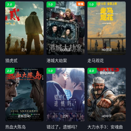
3.0
1.0
1.0
正片
HD国语
HD国语
猎虎贰
港城大劫案
走马观花
2.0
1.0
5.0
更新至HD
正片
HD中字
热血大陈岛
错过了，遗憾吗？
大力水手3：安魂曲