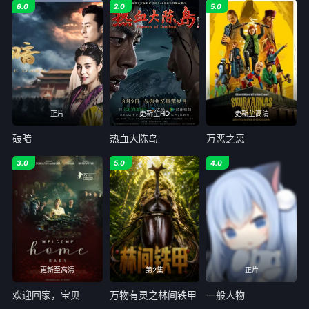
6.0
2.0
5.0
正片
更新至HD
更新至高清
破暗
热血大陈岛
万恶之恶
3.0
5.0
4.0
更新至高清
第2集
正片
欢迎回家，宝贝
万物有灵之林间铁甲
一般人物