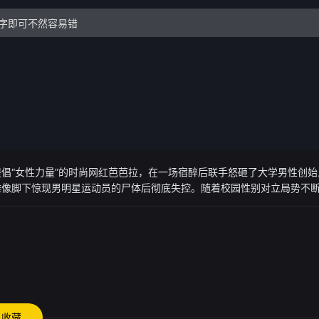
倡“女性力量”的时尚网红芭芭拉，在一场宿醉后联手怒砸了大学男性创
雕像脚下惊现男明星运动员的尸体后彻底失控。随着校园性别对立局势不
档必须在法律到来之前，找出真正的凶手。
收藏