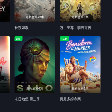
更新至第22集
更新至第8集
长夜如歌
万古至尊：李云霄传
2.0
10.0
更新至第6集
更新至第2集
末日地堡 第三季
贝尼多姆命案