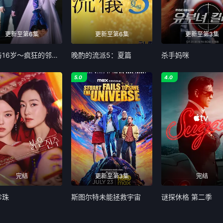
更新至第6集
更新至第6集
更新至第3集
夫妇与16岁～疯狂的邻居～
晚酌的流派5：夏篇
杀手妈咪
5.0
4.0
完结
更新至第3集
完结
珍珠
斯图尔特未能拯救宇宙
谜探休格 第二季