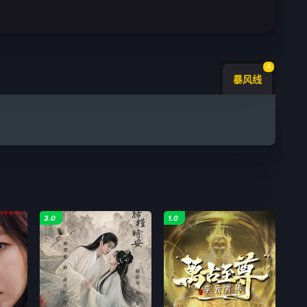
4
暴风线
3.0
1.0