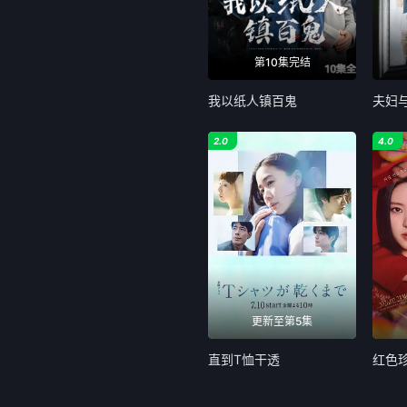
第10集完结
我以纸人镇百鬼
2.0
4.0
更新至第5集
直到T恤干透
红色