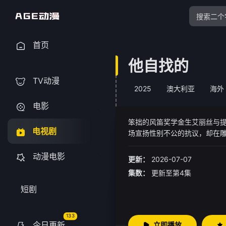
首页
他自找的
TV动漫
2025
澳大利亚
海外
电影
笨拙的风笛奖学金生艾丽丝与提
电视剧
场宣扬性别不公的抗议，却在
增加，这对看似格格不入的搭
动漫电影
更新：
2026-07-07
集数：
更新至第4集
短剧
133
今日更新
立即播放