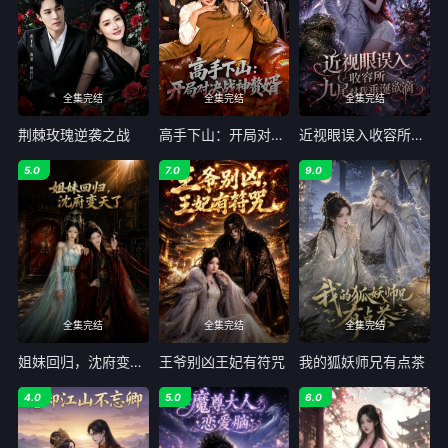
全集完结
全集完结
全集完结
荆棘玫瑰逆袭之战
高手下山：开局对决战神赘婿
近视眼误入收容所：九尾对我垂涎欲滴
5.0
7.0
9.0
全集完结
全集完结
全集完结
姐妹回归，沈府变天了
王爷别凶王妃有符咒
我的狐妖师兄有点茶
4.0
5.0
6.0