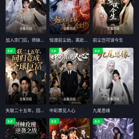
全集完结
全集完结
全集完结
加入宗门后，师妹的鱼塘炸了
恒渡前尘劫，离赴今生约
前尘岂可误今生
5.0
1.0
5.0
全集完结
全集完结
全集完结
失联二十五年，回归竟成全球巨富
中彩票见人心
九尾恩缘
5.0
5.0
5.0