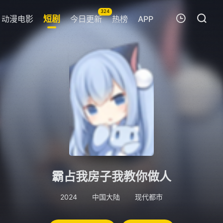
324
动漫电影
短剧
今日更新
热榜
APP
我的观影记录
暂无观看影片的记录
霸占我房子我教你做人
2024
中国大陆
现代都市