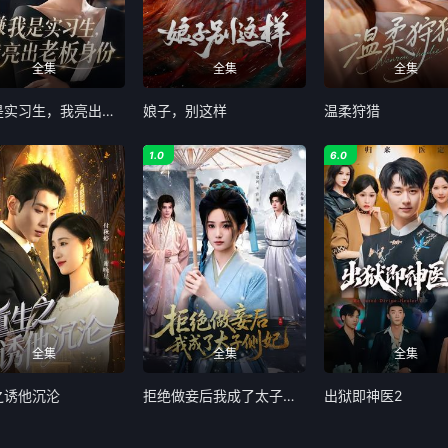
全集
全集
全集
嫌我是实习生，我亮出老板身份
娘子，别这样
温柔狩猎
1.0
6.0
全集
全集
全集
之诱他沉沦
拒绝做妾后我成了太子侧妃
出狱即神医2