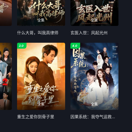
全集
全集
什么大哥，叫我高律师
玄医入世：风起光州
2.0
4.0
全集
全集
重生之爱你到骨子里
因果系统：我夺气运救苍生