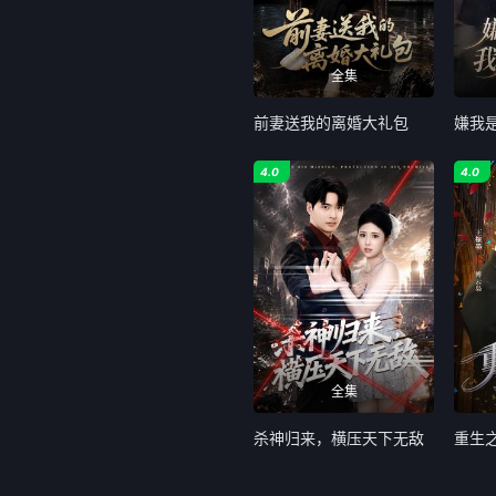
全集
前妻送我的离婚大礼包
4.0
4.0
全集
杀神归来，横压天下无敌
重生