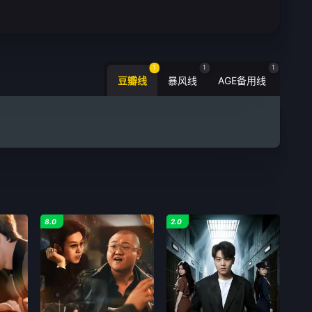
1
1
1
豆瓣线
暴风线
AGE备用线
8.0
2.0