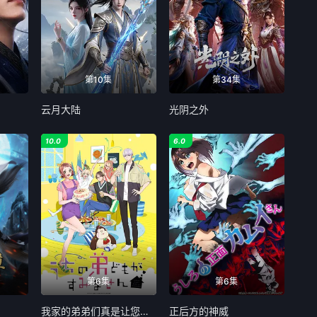
第10集
第34集
云月大陆
光阴之外
10.0
6.0
第6集
第6集
我家的弟弟们真是让您费心了
正后方的神威