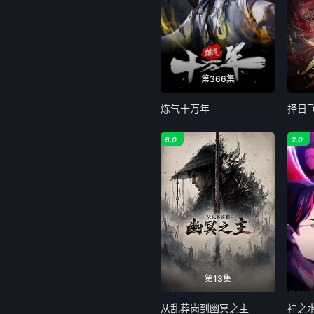
第366集
炼气十万年
择日
6.0
2.0
第13集
从乱葬岗到幽冥之主
神之