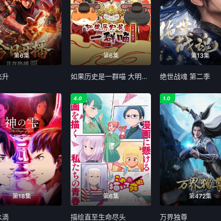
第6集
第6集
第13集
飞升
如果历史是一群喵 大明皇朝篇
绝世战魂 第二季
4.0
1.0
第18集
第6集
第472集
水滴
描绘直至生命尽头
万界独尊