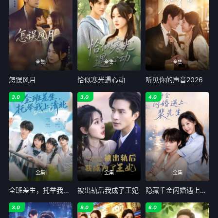
全集
全集
全集
怎误风月
恰似寒光遇心动
听见你的声音2026
3.0
3.0
4.0
全集
全集
全集
全班差生，托举我上清北
被出轨后我成了王妃
隐藏千金闪婚遇上裴先生
3.0
9.0
6.0