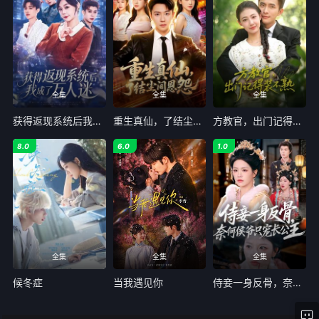
全集
全集
全集
获得返现系统后我成了万人迷
重生真仙，了结尘间恩怨
方教官，出门记得装不熟
8.0
6.0
1.0
全集
全集
全集
候冬症
当我遇见你
侍妾一身反骨，奈何侯爷只宠长公主