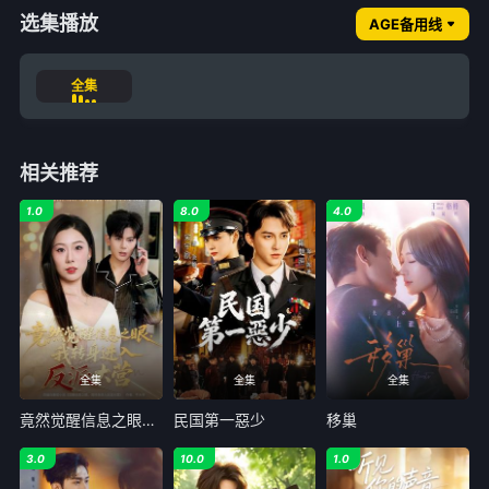
选集播放
AGE备用线
全集
相关推荐
1.0
8.0
4.0
全集
全集
全集
竟然觉醒信息之眼，我转身进入反派大营
民国第一惡少
移巢
3.0
10.0
1.0