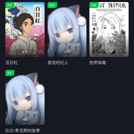
7.5
5.0
7.6
正片
正片
正片
百日红
朋克经纪人
热带病毒
7.7
HD
比尔·希克斯的故事