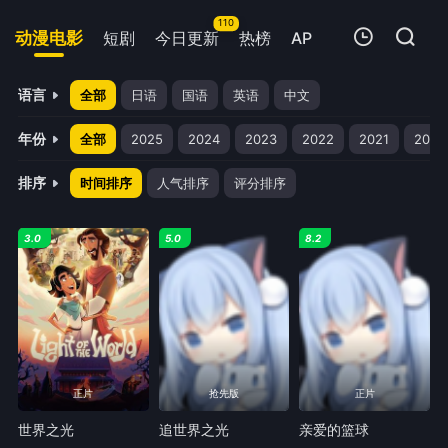
110
动漫电影
短剧
今日更新
热榜
APP
我的观影记录
语言
全部
日语
国语
英语
中文
年份
全部
2025
2024
2023
2022
2021
2020
排序
时间排序
人气排序
评分排序
3.0
5.0
8.2
暂无观看影片的记录
正片
抢先版
正片
世界之光
追世界之光
亲爱的篮球