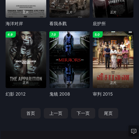
正片
正片
正片
海洋对岸
看我杀戮
庇护所
4.9
7.0
5.0
正片
正片
正片
幻影 2012
鬼镜 2008
审判 2015
首页
上一页
下一页
尾页