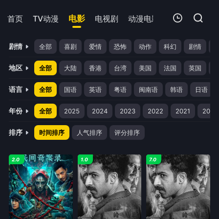
首页
TV动漫
电影
电视剧
动漫电影
短剧
今日更
我的观影记录
剧情
全部
喜剧
爱情
恐怖
动作
科幻
剧情
地区
全部
大陆
香港
台湾
美国
法国
英国
语言
全部
国语
英语
粤语
闽南语
韩语
日语
年份
全部
2025
2024
2023
2022
2021
2020
暂无观看影片的记录
排序
时间排序
人气排序
评分排序
2.0
1.0
7.0