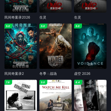
更新至下集
更新至HD
更新至HD
民间奇案录2026
生灵
生灵
5.0
5.0
5.0
HD国语
正片
正片
民间奇案录2
冬季：战场
虚空 2026
7.6
5.0
6.4